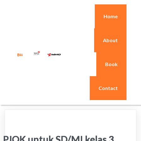
Home
About
Book
Contact
PJOK untuk SD/MI kelas 3